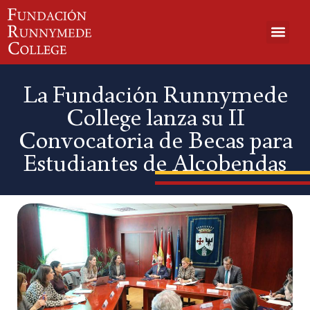
Inicio
La Fundación Runnymede
La Fundación
College lanza su II
Becas y Programas
Convocatoria de Becas para
Colabora
Estudiantes de Alcobendas
Gala Benéfica
Noticias
Área del Donante